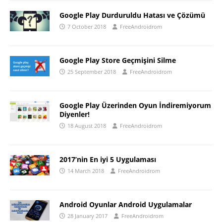
Google Play Durduruldu Hatası ve Çözümü
7 October 2018
FreeAndroidrom
Google Play Store Geçmişini Silme
25 September 2018
FreeAndroidrom
Google Play Üzerinden Oyun İndiremiyorum
Diyenler!
18 August 2018
FreeAndroidrom
2017’nin En iyi 5 Uygulaması
14 March 2018
FreeAndroidrom
Android Oyunlar Android Uygulamalar
28 January 2017
FreeAndroidrom