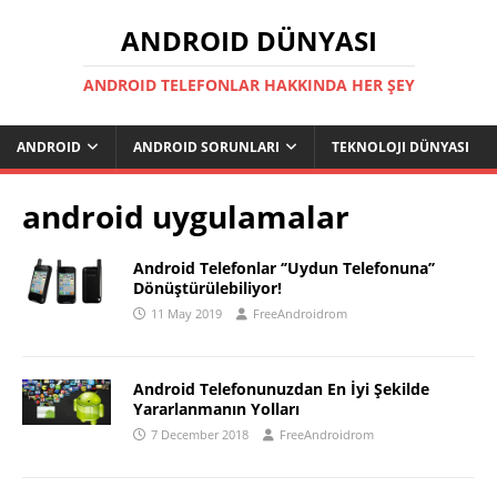
ANDROID DÜNYASI
ANDROID TELEFONLAR HAKKINDA HER ŞEY
ANDROID
ANDROID SORUNLARI
TEKNOLOJI DÜNYASI
android uygulamalar
Android Telefonlar ‘’Uydun Telefonuna’’
Dönüştürülebiliyor!
11 May 2019
FreeAndroidrom
Android Telefonunuzdan En İyi Şekilde
Yararlanmanın Yolları
7 December 2018
FreeAndroidrom