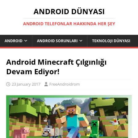
ANDROID DÜNYASI
ANDROID TELEFONLAR HAKKINDA HER ŞEY
ANDROID
ANDROID SORUNLARI
TEKNOLOJI DÜNYASI
Android Minecraft Çılgınlığı
Devam Ediyor!
23 January 2017
FreeAndroidrom