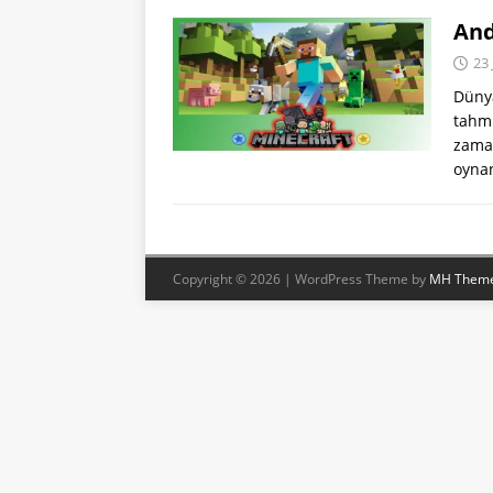
And
23
Dünya
tahmi
zama
oyna
Copyright © 2026 | WordPress Theme by
MH Them