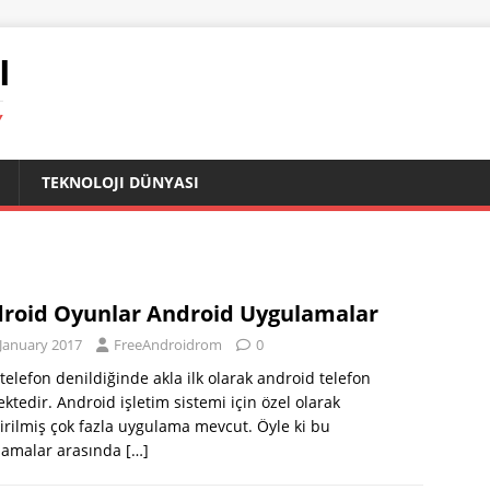
I
Y
TEKNOLOJI DÜNYASI
roid Oyunlar Android Uygulamalar
 January 2017
FreeAndroidrom
0
ı telefon denildiğinde akla ilk olarak android telefon
ktedir. Android işletim sistemi için özel olarak
tirilmiş çok fazla uygulama mevcut. Öyle ki bu
lamalar arasında
[…]