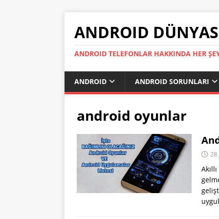
ANDROID DÜNYAS
ANDROID TELEFONLAR HAKKINDA HER ŞE
ANDROID
ANDROID SORUNLARI
android oyunlar
And
28
Akıll
gelme
geliş
uygu