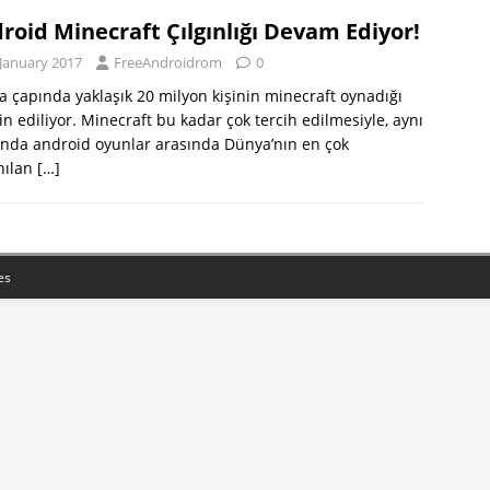
roid Minecraft Çılgınlığı Devam Ediyor!
 January 2017
FreeAndroidrom
0
 çapında yaklaşık 20 milyon kişinin minecraft oynadığı
n ediliyor. Minecraft bu kadar çok tercih edilmesiyle, aynı
nda android oyunlar arasında Dünya’nın en çok
nılan
[…]
es