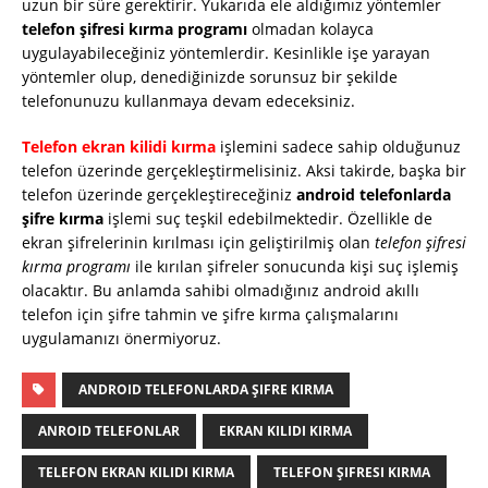
uzun bir süre gerektirir. Yukarıda ele aldığımız yöntemler
telefon şifresi kırma programı
olmadan kolayca
uygulayabileceğiniz yöntemlerdir. Kesinlikle işe yarayan
yöntemler olup, denediğinizde sorunsuz bir şekilde
telefonunuzu kullanmaya devam edeceksiniz.
Telefon ekran kilidi kırma
işlemini sadece sahip olduğunuz
telefon üzerinde gerçekleştirmelisiniz. Aksi takirde, başka bir
telefon üzerinde gerçekleştireceğiniz
android telefonlarda
şifre kırma
işlemi suç teşkil edebilmektedir. Özellikle de
ekran şifrelerinin kırılması için geliştirilmiş olan
telefon şifresi
kırma programı
ile kırılan şifreler sonucunda kişi suç işlemiş
olacaktır. Bu anlamda sahibi olmadığınız android akıllı
telefon için şifre tahmin ve şifre kırma çalışmalarını
uygulamanızı önermiyoruz.
ANDROID TELEFONLARDA ŞIFRE KIRMA
ANROID TELEFONLAR
EKRAN KILIDI KIRMA
TELEFON EKRAN KILIDI KIRMA
TELEFON ŞIFRESI KIRMA