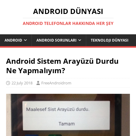
ANDROID DÜNYASI
ANDROID TELEFONLAR HAKKINDA HER ŞEY
ANDROID
ANDROID SORUNLARI
TEKNOLOJI DÜNYASI
Android Sistem Arayüzü Durdu
Ne Yapmalıyım?
22 July 2018
FreeAndroidrom