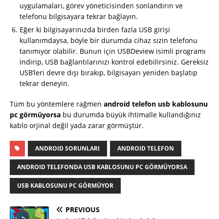
uygulamaları, görev yöneticisinden sonlandırın ve
telefonu bilgisayara tekrar bağlayın.
Eğer ki bilgisayarınızda birden fazla USB girişi
kullanımdaysa, böyle bir durumda cihaz sizin telefonu
tanımıyor olabilir. Bunun için USBDeview isimli programı
indirip, USB bağlantılarınızı kontrol edebilirsiniz. Gereksiz
USB’leri devre dışı bırakıp, bilgisayarı yeniden başlatıp
tekrar deneyin.
Tüm bu yöntemlere rağmen
android telefon usb kablosunu
pc görmüyorsa
bu durumda büyük ihtimalle kullandığınız
kablo orjinal değil yada zarar görmüştür.
ANDROID SORUNLARI
ANDROID TELEFON
ANDROID TELEFONDA USB KABLOSUNU PC GÖRMÜYORSA
USB KABLOSUNU PC GÖRMÜYOR
PREVIOUS